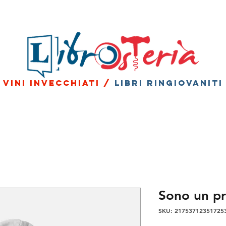
vini invecchiati /
libri ringiovaniti
Sono un p
SKU: 21753712351725