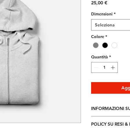
Prezzo
25,00 €
Dimensioni
*
Seleziona
Colore
*
Quantità
*
Aggi
INFORMAZIONI S
Questi sono i dettag
POLICY SU RESI &
perfetto per aggiun