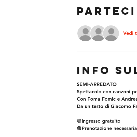
Parteci
Vedi t
Info su
SEMI-ARREDATO
Spettacolo con canzoni per
Con Foma Fomic e Andrea
Da un testo di Giacomo F
🟢Ingresso gratuito
🟠Prenotazione necessaria