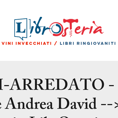
vini invecchiati /
libri ringiovaniti
I-ARREDATO - 
 Andrea David --