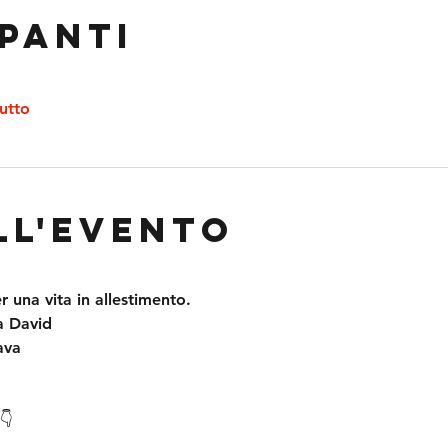
panti
utto
ll'evento
 una vita in allestimento.
 David 
ava
👇