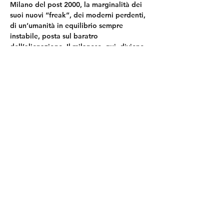
Milano del post 2000, la marginalità dei 
suoi nuovi “freak”, dei moderni perdenti, 
di un’umanità in equilibrio sempre 
instabile, posta sul baratro 
dell’alienazione. Il milanese, qui, diviene 
un “gergo“ esplosivo che acquisisce il 
nuovo dal vocabolario dell’attualità e dal 
mondo tecnologico al quale non si può 
più sfuggire. È una poesia che, 
nonostante il frequente uso della rima e 
di stilemi classici, si nutre anche di prosa, 
dell’arte di saper raccontare trame e 
Le sue poesie hanno vinto diversi 
concorsi nazionali e sono state 
recentemente pubblicate da Arcipelago 
Il 17 dicembre vince il Premio Giovanni 
Testori per un nuovo testo "qohèlet de la 