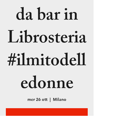
da bar in
Librosteria
#ilmitodell
edonne
mer 26 ott
  |  
Milano
La registrazione
è stata chiusa