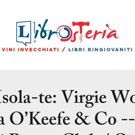
vini invecchiati /
libri ringiovaniti
Isola-te: Virgie Wo
a O’Keefe & Co -