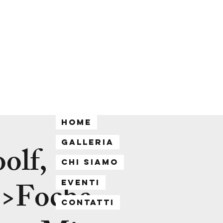
Home
Galleria
olf,
Chi siamo
->Foche
Eventi
Contatti