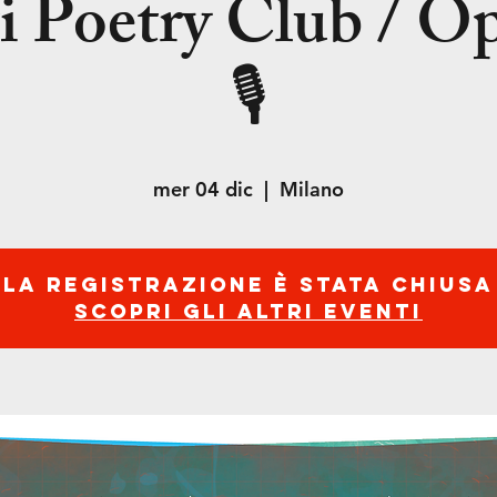
ti Poetry Club / O
🎙
mer 04 dic
  |  
Milano
La registrazione è stata chiusa
Scopri gli altri eventi