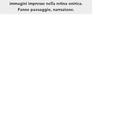
immagini impresse nella retina onirica.
Fanne paesaggio, narrazione.
La registrazione
è stata chiusa
Scopri gli altri
eventi
Orario & Sede
05 mar 2019, 19:30 – 21:30
LibrOsteria, Via Cesare Cesariano, 7,
Milano, MI, Italia
Condividi