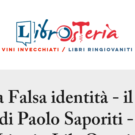
vini invecchiati /
libri ringiovaniti
 Falsa identità - i
i Paolo Saporiti 