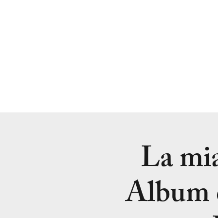
La mia
Album d