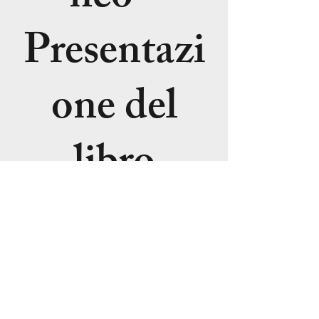
Presentazi
one del
libro
ven 27 mag
  |  
Milano
La registrazione
è stata chiusa
Scopri gli altri
eventi