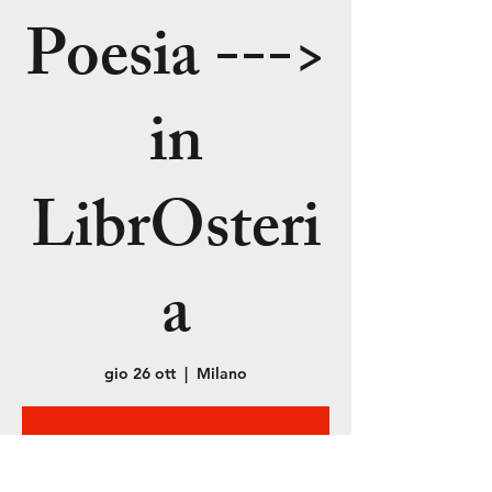
Poesia --->
in
LibrOsteri
a
gio 26 ott
  |  
Milano
La registrazione
è stata chiusa