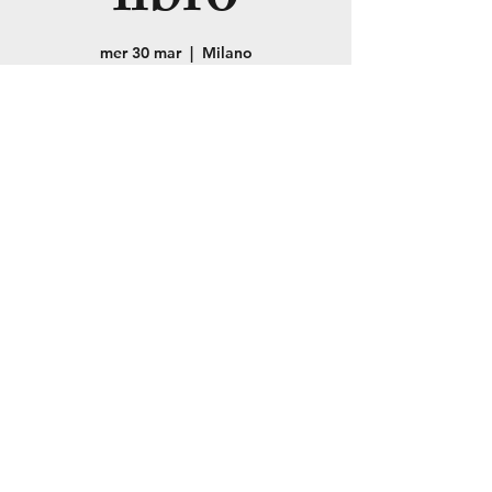
mer 30 mar
  |  
Milano
La registrazione
è stata chiusa
Scopri gli altri
eventi
Orario & Sede
30 mar 2022, 19:00
Milano, Via Cesare Cesariano, 7, 20154
Milano MI, Italia