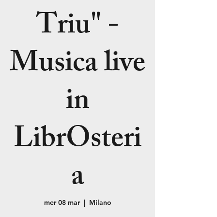
Triu" -
Musica live
in
LibrOsteri
a
mer 08 mar
  |  
Milano