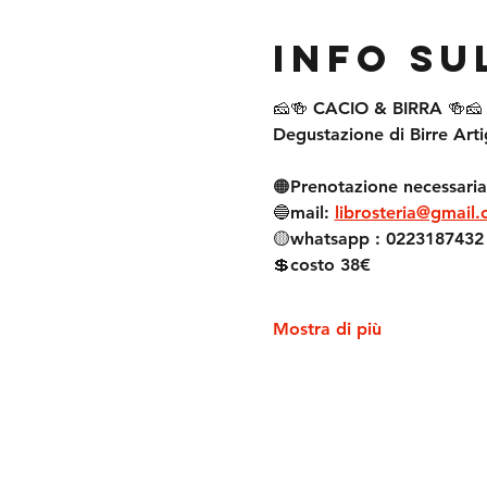
Info su
🧀🍻 CACIO & BIRRA 🍻🧀 
Degustazione di Birre Art
🟠Prenotazione necessaria
🔵mail: 
librosteria@gmail
🟡whatsapp : 0223187432
💲costo 38€
Mostra di più