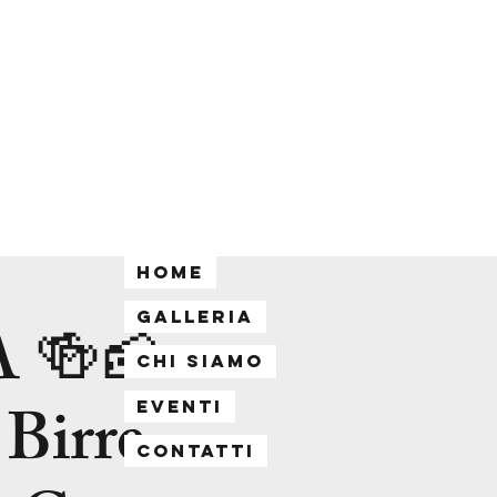
Home
Galleria
 🍻🧀
Chi siamo
 Birre
Eventi
Contatti