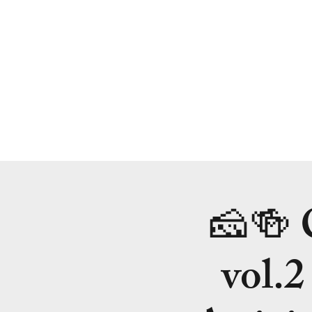
🧀🍻
vol.2