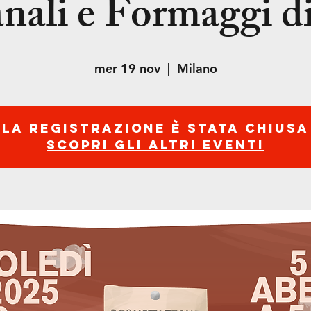
anali e Formaggi d
mer 19 nov
  |  
Milano
La registrazione è stata chiusa
Scopri gli altri eventi