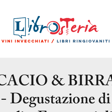
vini invecchiati /
libri ringiovaniti
 CACIO & BIRRA
 - Degustazione di