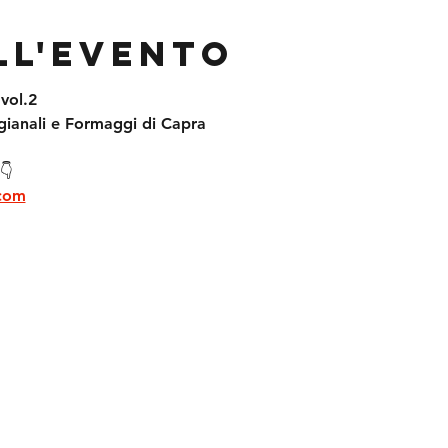
ll'evento
vol.2
igianali e Formaggi di Capra
👇
.com