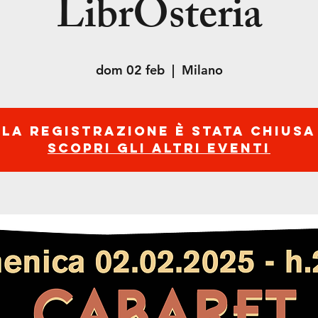
LibrOsteria
dom 02 feb
  |  
Milano
La registrazione è stata chiusa
Scopri gli altri eventi