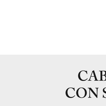
CA
CON S