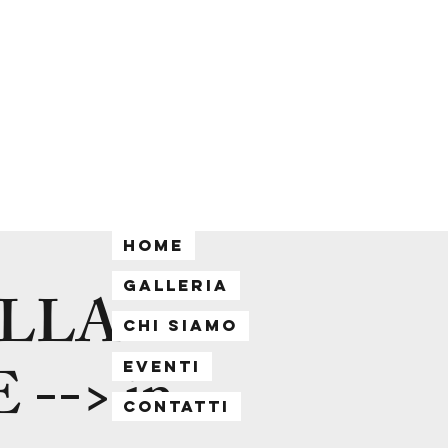
Home
Galleria
LLA
Chi siamo
--> in
Eventi
Contatti