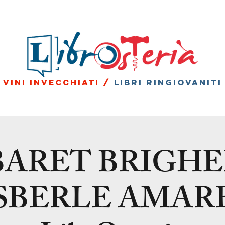
vini invecchiati /
libri ringiovaniti
BARET BRIGHE
BERLE AMARE 