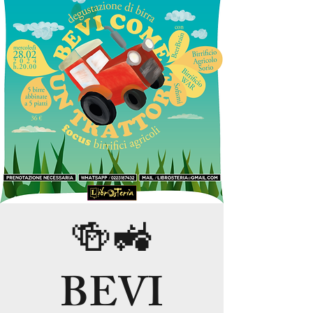
🍻🚜
BEVI