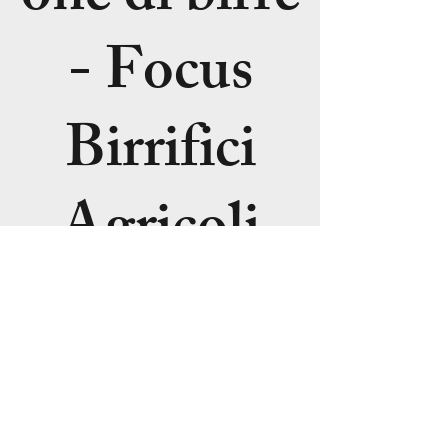
- Focus
Birrifici
Agricoli
mer 28 feb
  |  
Milano
La registrazione
è stata chiusa
Scopri gli altri
eventi