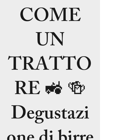
COME
UN
TRATTO
RE 🚜 🍻
Degustazi
one di birre