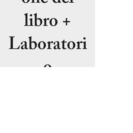
libro +
Laboratori
o
sab 18 dic
  |  
Milano
La registrazione
è stata chiusa
Scopri gli altri
eventi